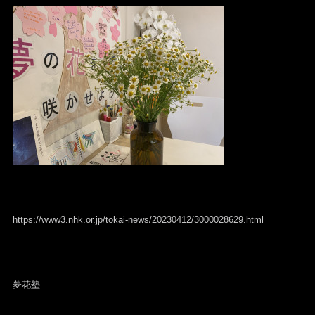
https://www3.nhk.or.jp/tokai-news/20230412/3000028629.html
夢花塾