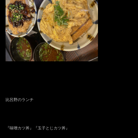
比呂野のランチ
『味噌カツ丼』『玉子とじカツ丼』