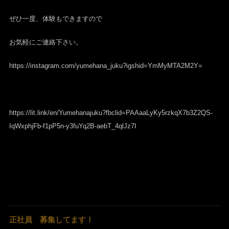
ぜひ一度、体験もできますので
お気軽にご連絡下さい。
https://instagram.com/yumehana_juku?igshid=YmMyMTA2M2Y=
https://lit.link/en/Yumehanajuku?fbclid=PAAaaLyKy5rzkqX7b3Z2QS-
IqWxphjFb-f1pP5n-y3fuYq2B-aebT_4qlJz7I
正社員 募集してます！