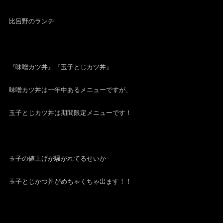
比呂野のランチ
『味噌カツ丼』『玉子とじカツ丼』
味噌カツ丼は一年中あるメニューですが、
玉子とじカツ丼は期間限定メニューです！
玉子の値上げが騒がれてるせいか
玉子とじかつ丼がめちゃくちゃ出ます！！